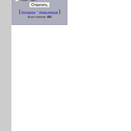
[
·
]
Результаты
Архив опросов
Всего ответов:
453