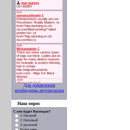
Для добавления
необходима авторизация
Наш опрос
С кем будет Васнецов?
С Оксаной
С Натальей
С русичкой
Будет один