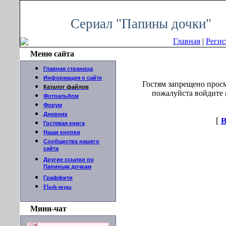
Понедельник, 10.08.2026, 08:01
Сериал "Папины дочки"
Главная
|
Регис
Меню сайта
Главная страница
Информация о сайте
Гостям запрещено прос
Каталог файлов
пожалуйста войдите н
Фотоальбом
Форум
Дневник
[
Гостевая книга
Наши кнопки
Сообщества нашего
сайта
Другие ссылки по
Папиным дочкам
Граффити
Flash-игры
Мини-чат