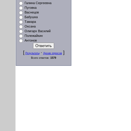
Галина Сергеевна
Пуговка
Васнецов
Бабушка
Тамара
Оксана
Олигарх Василий
Полежайкин
Антонов
[
·
]
Результаты
Архив опросов
Всего ответов:
1579