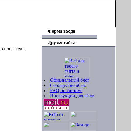
Приветствую Вас
Гость
Форма входа
Друзья сайта
ользователь.
Официальный блог
Сообщество uCoz
FAQ по системе
Инструкции для uCoz