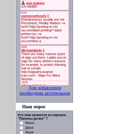
Для добавления
необходима авторизация
Наш опрос
Кто вам нравится из сериала
"Папины дочки" ?
Маша
Даша
Женя