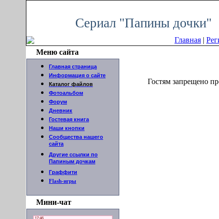
Суббота, 08.08.2026, 12:03
Сериал "Папины дочки"
Главная
|
Рег
Меню сайта
Главная страница
Информация о сайте
Гостям запрещено пр
Каталог файлов
Фотоальбом
Форум
Дневник
Гостевая книга
Наши кнопки
Сообщества нашего
сайта
Другие ссылки по
Папиным дочкам
Граффити
Flash-игры
Мини-чат