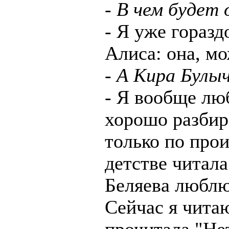
- В чем будет
- Я уже горазд
Алиса: она, мо
- А Кира Булы
- Я вообще люб
хорошо разбир
только по про
детстве читал
Беляева люблю
Сейчас я читаю