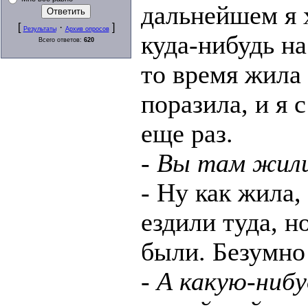
дальнейшем я 
[
·
]
Результаты
Архив опросов
куда-нибудь на
Всего ответов:
620
то время жила 
поразила, и я 
еще раз.
- Вы там жил
- Ну как жила, 
ездили туда, н
были. Безумно
- А какую-ниб