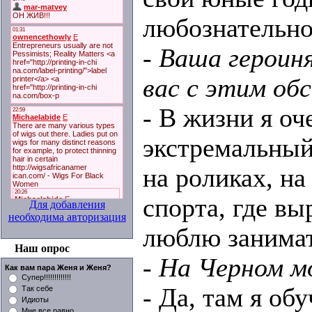
любознательно
- Ваша героин
вас с этим об
- В жизни я оч
экстремальный
на роликах, на
спорта, где в
Для добавления
необходима авторизация
люблю занимат
Наш опрос
- На Черном м
Как вам пара Женя и Женя?
Супер!!!!!!!!!!!!!
- Да, там я об
Так себе
Идиоты
Мне все равно