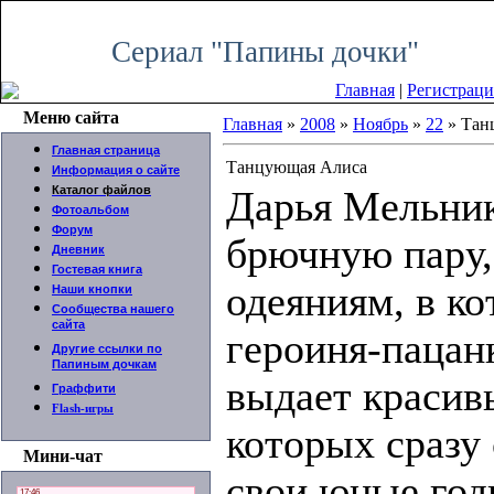
Пятница, 07.08.2026, 11:27
Сериал "Папины дочки"
Главная
|
Регистраци
Меню сайта
Главная
»
2008
»
Ноябрь
»
22
» Тан
Главная страница
Танцующая Алиса
Информация о сайте
Каталог файлов
Дарья Мельник
Фотоальбом
Форум
брючную пару,
Дневник
Гостевая книга
одеяниям, в ко
Наши кнопки
Сообщества нашего
сайта
героиня-пацан
Другие ссылки по
Папиным дочкам
выдает красив
Граффити
Flash-игры
которых сразу 
Мини-чат
свои юные год